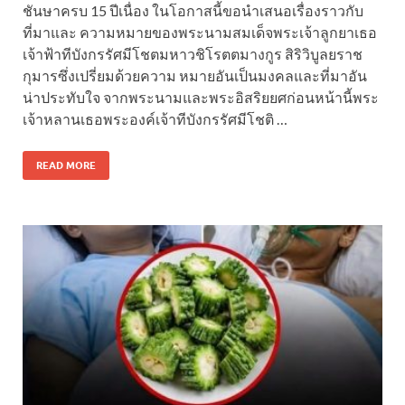
ชันษาครบ 15 ปีเนื่อง ในโอกาสนี้ขอนำเสนอเรื่องราวกับ
ที่มาและ ความหมายของพระนามสมเด็จพระเจ้าลูกยาเธอ
เจ้าฟ้าทีบังกรรัศมีโชตมหาวชิโรตตมางกูร สิริวิบูลยราช
กุมารซึ่งเปรี่ยมด้วยความ หมายอันเป็นมงคลและที่มาอัน
น่าประทับใจ จากพระนามและพระอิสริยยศก่อนหน้านี้พระ
เจ้าหลานเธอพระองค์เจ้าทีบังกรรัศมีโชติ …
READ MORE