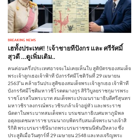
BREAKING NEWS
เฮทั้งประเทศ! !เจ้าชายทีปังกร และ ศรีรัศมิ์
สุวดี …ดูเพิ่มเติม..
คนค่อนครึ่งประเทศอาจจะไม่เคยเห็นใบ สูติบัตรของสมเด็จ
พระเจ้าลูกเธอเจ้าฟ้าที บังกรรัศมีโชติวันที่ 29 เมษายน
2563 ัน คล้ายวันประสูติของสมเด็จพระเจ้าลูกเธอ เจ้าฟ้าที
บังกรรัศมีโชติมหาวชิโรตตมางกูร สิริวิบูลยราชกุมารพระ
ราชโอรสในพระบาท สมเด็จพระปรเมนรามาธิบดีศรีสุนทร
มหาวชิราลงกรณ์พระวชิรเกล้าเจ้าอยู่หัว และพระราช
นัดดาในพระบาทสมเด็จพระ บรมชนกาธิเบศมหาภูมิพล
อดุลยเดชมหาราช บรมนาถบพิตรกับสมเด็จพระนางเจ้าสิ
ริกิติ พระบรมราชินีนาถพระบรมราชชนนีพันปีหลวง ซึ่ง
ประสูติเมื่อวันศุกร์ที่ 29 เมษายน 2548 และทงเจริญพระ