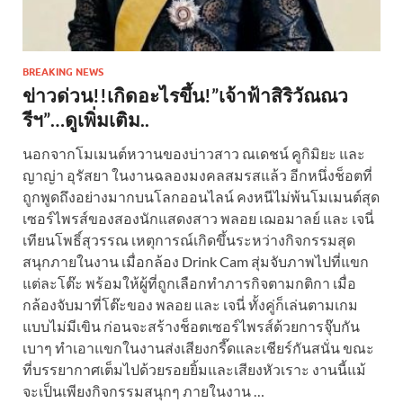
BREAKING NEWS
ข่าวด่วน!!เกิดอะไรขึ้น!”เจ้าฟ้าสิริวัณณว
รีฯ”…ดูเพิ่มเติม..
นอกจากโมเมนต์หวานของบ่าวสาว ณเดชน์ คูกิมิยะ และ
ญาญ่า อุรัสยา ในงานฉลองมงคลสมรสแล้ว อีกหนึ่งช็อตที่
ถูกพูดถึงอย่างมากบนโลกออนไลน์ คงหนีไม่พ้นโมเมนต์สุด
เซอร์ไพรส์ของสองนักแสดงสาว พลอย เฌอมาลย์ และ เจนี่
เทียนโพธิ์สุวรรณ เหตุการณ์เกิดขึ้นระหว่างกิจกรรมสุด
สนุกภายในงาน เมื่อกล้อง Drink Cam สุ่มจับภาพไปที่แขก
แต่ละโต๊ะ พร้อมให้ผู้ที่ถูกเลือกทำภารกิจตามกติกา เมื่อ
กล้องจับมาที่โต๊ะของ พลอย และ เจนี่ ทั้งคู่ก็เล่นตามเกม
แบบไม่มีเขิน ก่อนจะสร้างช็อตเซอร์ไพรส์ด้วยการจุ๊บกัน
เบาๆ ทำเอาแขกในงานส่งเสียงกรี๊ดและเชียร์กันสนั่น ขณะ
ที่บรรยากาศเต็มไปด้วยรอยยิ้มและเสียงหัวเราะ งานนี้แม้
จะเป็นเพียงกิจกรรมสนุกๆ ภายในงาน …