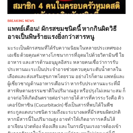
BREAKING NEWS
แพทย์เตือน! ผักรสขมชนิดนี้ หากกินผิดวิธี
อาจเป็นพิษร้ายแรงยิ่งกว่าสารหนู
มะระเป็นผักรสขมที่ได้รับความนิยมในหลายประเทศของ
เอเชีย ด้วยคุณค่าทางโภชนาการที่อุดมไปด้วยวิตามินซี ใย
อาหาร และสารต้านอนุมูลอิสระ หลายคนเชื่อว่าการรับ
ประทานมะระเป็นประจำอาจช่วยควบคุมระดับน้ำตาลใน
เลือดและส่งเสริมสุขภาพโดยรวม อย่างไรก็ตาม แพทย์และ
ผู้เชี่ยวชาญด้านอาหารเตือนว่า หากรับประทานมะระที่มี
สารพิษตามธรรมชาติในปริมาณสูง หรือปรุงไม่เหมาะสม ก็
อาจก่อให้เกิดอันตรายต่อร่างกายได้ สารที่ควรระวังคือ คิว
เคอร์บิทาซิน (Cucurbitacin) ซึ่งเป็นสารที่พบได้ในพืช
ตระกูลแตงบางชนิด รวมถึงมะระบางผลที่มีรสขมผิดปกติ
หากมีสารนี้ในปริมาณสูง อาจทำให้เกิดอาการคลื่นไส้
อาเจียน ปวดท้อง ท้องเสีย และในกรณีรุนแรงอาจต้องเข้า