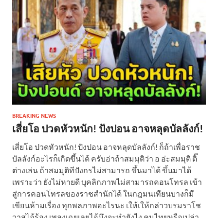
BREAKING NEWS
เสี่ยโอ ปวดหัวหนัก! ปังปอน อาจหลุดบัลลังก์!
เสี่ยโอ ปวดหัวหนัก! ปังปอน อาจหลุดบัลลังก์! ก็ถ้าเพื่อราช
บัลลังก์อะไรก็เกิดขึ้นได้ ครับอ่าถ้าสมมุติว่า อ อ่ะสมมุติ ติ๊
ต่างเล่น ถ้าสมมุติทีปังกรไม่สามารถ ขึ้นมาได้ ขึ้นมาได้
เพราะว่า ยังไม่หายดี บุคลิกภาพไม่สามารถคอนโทรล เข้า
สู่การคอนโทรลของราชสำนักได้ ในกฎมนเทียนบางก็มี
เขียนห้ามเรื่อง ทุกพลภาพอะไรนะ เให้เให้กล่าวบรมราโช
วาสไอ้ร้อง เพลงเฉยเลยไอ้มึงจะทำยังไง คนไทยหรือเปล่า