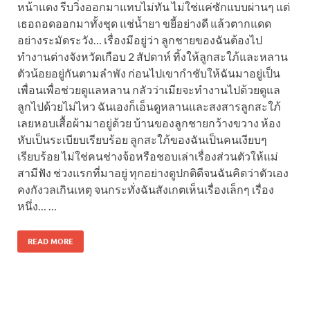
หน้าแดง รีบวิ่งออกมาแทบไม่ทัน ไม่ใช่แค่ซักแบบผ่านๆ แต่
เธอถอดออกมาทั้งชุด แช่น้ำยา ขยี้อย่างดี แล้วตากแดด
อย่างระมัดระวัง… เรื่องมีอยู่ว่า ลูกชายของฉันต้องไป
ทำงานต่างจังหวัดเกือบ 2 สัปดาห์ ทิ้งให้ลูกสะใภ้และหลาน
ตัวน้อยอยู่กันตามลำพัง ก่อนไปเขากำชับให้ฉันมาอยู่เป็น
เพื่อนเพื่อช่วยดูแลหลาน กลัวว่าเมียจะทำงานไปด้วยดูแล
ลูกไปด้วยไม่ไหว ฉันเองก็เอ็นดูหลานและสงสารลูกสะใภ้
เลยหอบเสื้อผ้ามาอยู่ด้วย บ้านของลูกชายกว้างขวาง ห้อง
หับเป็นระเบียบเรียบร้อย ลูกสะใภ้ของฉันเป็นคนเงียบๆ
เรียบร้อย ไม่ใช่คนช่างจ้อหรือชอบเล่าเรื่องส่วนตัวให้แม่
สามีฟัง ช่วงแรกที่มาอยู่ ทุกอย่างดูปกติดีจนฉันคิดว่าตัวเอง
คงกังวลเกินเหตุ จนกระทั่งฉันสังเกตเห็นเรื่องเล็กๆ เรื่อง
หนึ่ง… …
READ MORE