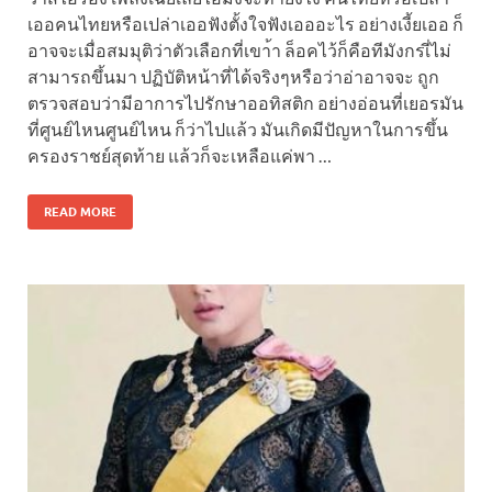
เออคนไทยหรือเปล่าเออฟังตั้งใจฟังเอออะไร อย่างเงี้ยเออ ก็
อาจจะเมื่อสมมุติว่าตัวเลือกที่เขา้า ล็อคไว้ก็คือทีมังกรเี่ไม่
สามารถขึ้นมา ปฏิบัติหน้าที่ได้จริงๆหรือว่าอ่าอาจจะ ถูก
ตรวจสอบว่ามีอาการไปรักษาออทิสติก อย่างอ่อนที่เยอรมัน
ที่ศูนย์ไหนศูนย์ไหน ก็ว่าไปแล้ว มันเกิดมีปัญหาในการขึ้น
ครองราชย์สุดท้าย แล้วก็จะเหลือแค่พา …
READ MORE