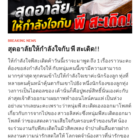
BREAKING NEWS
สุดอาลัยให้กำลังใจกับ พี สะเดิด!!
ให้กำลังใจพีสะเดิดค้าวันนี้เราจะมาพูด ถึง 1 เรื่องราวนะคะ
ต้องขอส่งกำลังใจให้ กับหนุ่มคนนี้เขามีความสามารถ
มากๆล่าสุด ทุกคนเข้าไปให้กำลังใจเขาค่ะนักร้องลูก ทุ่งที่
หลายคนคุ้นหน้าคุ้นตากันเขาไปยัง หนึ่งนักร้องของลูกทุ่ง
วงการเป็นไอดอลของ เค้านั่นก็คือปูพงษ์สิทธิ์นั่นเองค่ะกับ
ล่าสุดเจ้าตัวออกมาเผยภาพทำออนไลน์คนแห่ เป็นห่วง
อย่างมากเลยนะคะเพราะว่าหนุ่มพี สะเดิดเองออกมาโพสต์
เกี่ยวกับการจากไปของ สาวอลิสค่ะซึ่งหนุ่มพีสะเดิดออกมา
โพสต์ ว่าขอแสดงความเสียใจกับครอบครัวของนริศ น้อง
จะร่วมงานกับพีสะเดิดในมิวสิคเพลง จำปาเต้นลืมตายฝาก
ผลงานความน่ารักสดใสให้ โลกจดจำน้องสาวที่น่ารักของ