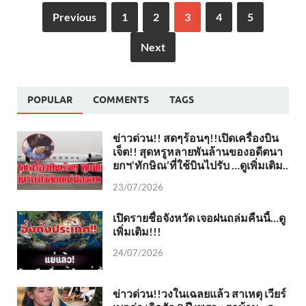
Previous
1
2
3
4
5
Next
POPULAR
COMMENTS
TAGS
ข่าวด่วน!! สดๆร้อนๆ!!เปิดเครื่องบิน
เจ็ต!! สุดหรูหลายพันล้านของอดีตนา
ยกฯ‘ทักษิณ’ที่ใช้บินไปรับ …ดูเพิ่มเติม..
23/07/2026
เปิดรายชื่อจังหวัด เจอฝนถล่มคืนนี้…ดู
เพิ่มเติม!!!
24/07/2026
ข่าวด่วน!!วงในเฉลยแล้ว สาเหตุ เวียร์