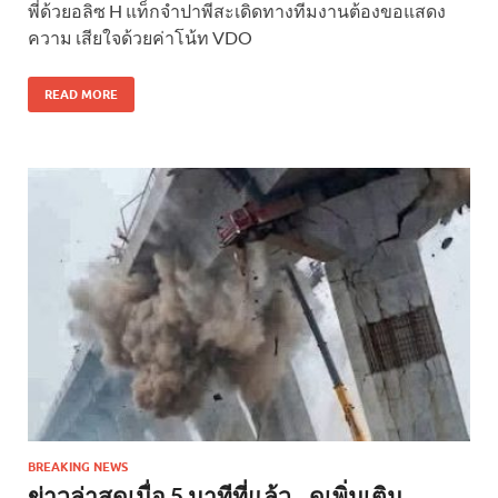
พี่ด้วยอลิซ H แท็กจำปาพีสะเดิดทางทีมงานต้องขอแสดง
ความ เสียใจด้วยค่าโน้ท VDO
READ MORE
BREAKING NEWS
ข่าวล่าสุดเมื่อ 5 นาทีที่แล้ว…ดูเพิ่มเติม