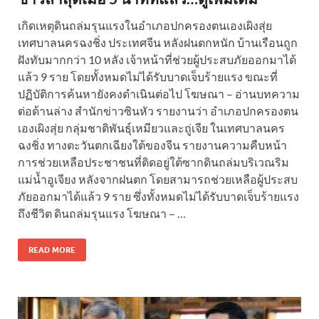
เกิดเหตุดินถล่มรุนแรงในอำเภอปกครองตนเองเผิงสุ่ย
เทศบาลนครฉงชิ่ง ประเทศจีน หลังฝนตกหนัก บ้านเรือนถูก
ฝังทับมากกว่า 10 หลัง เจ้าหน้าที่ช่วยผู้ประสบภัยออกมาได้
แล้ว 9 ราย โดยทั้งหมดไม่ได้รับบาดเจ็บร้ายแรง ขณะที่
ปฏิบัติการค้นหายังคงดำเนินต่อไป โฆษณา – อ่านบทความ
ต่อด้านล่าง สำนักข่าวซินหัว รายงานว่า อำเภอปกครองตน
เองเผิงสุ่ย กลุ่มชาติพันธุ์เหมียวและถู่เจีย ในเทศบาลนคร
ฉงชิ่ง ทางตะวันตกเฉียงใต้ของจีน รายงานความคืบหน้า
การช่วยเหลือประชาชนที่ติดอยู่ใต้ซากดินถล่มบริเวณริม
แม่น้ำอูเจียง หลังจากฝนตก โดยสามารถช่วยเหลือผู้ประสบ
ภัยออกมาได้แล้ว 9 ราย ซึ่งทั้งหมดไม่ได้รับบาดเจ็บร้ายแรง
ถึงชีวิต ดินถล่มรุนแรง โฆษณา – …
READ MORE