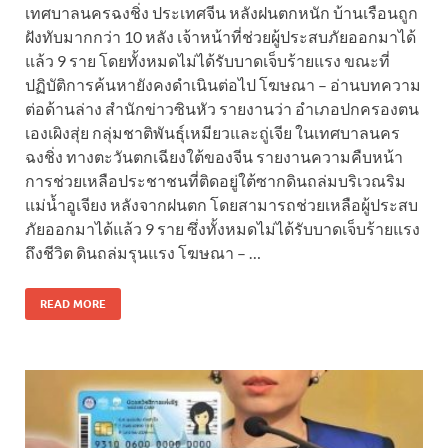
เทศบาลนครฉงชิ่ง ประเทศจีน หลังฝนตกหนัก บ้านเรือนถูก
ฝังทับมากกว่า 10 หลัง เจ้าหน้าที่ช่วยผู้ประสบภัยออกมาได้
แล้ว 9 ราย โดยทั้งหมดไม่ได้รับบาดเจ็บร้ายแรง ขณะที่
ปฏิบัติการค้นหายังคงดำเนินต่อไป โฆษณา – อ่านบทความ
ต่อด้านล่าง สำนักข่าวซินหัว รายงานว่า อำเภอปกครองตน
เองเผิงสุ่ย กลุ่มชาติพันธุ์เหมียวและถู่เจีย ในเทศบาลนคร
ฉงชิ่ง ทางตะวันตกเฉียงใต้ของจีน รายงานความคืบหน้า
การช่วยเหลือประชาชนที่ติดอยู่ใต้ซากดินถล่มบริเวณริม
แม่น้ำอูเจียง หลังจากฝนตก โดยสามารถช่วยเหลือผู้ประสบ
ภัยออกมาได้แล้ว 9 ราย ซึ่งทั้งหมดไม่ได้รับบาดเจ็บร้ายแรง
ถึงชีวิต ดินถล่มรุนแรง โฆษณา – …
READ MORE